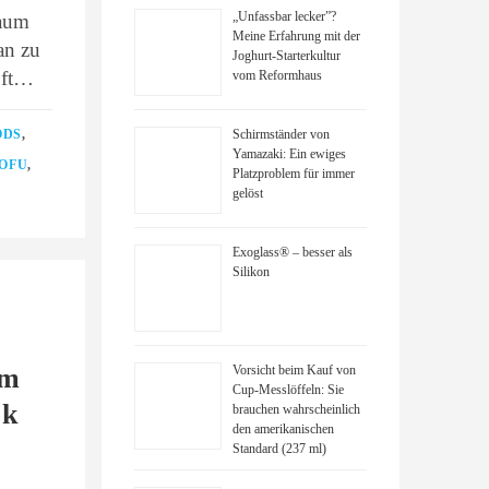
„Unfassbar lecker”?
kaum
Meine Erfahrung mit der
an zu
Joghurt-Starterkultur
Oft…
vom Reformhaus
ODS
,
Schirmständer von
Yamazaki: Ein ewiges
TOFU
,
Platzproblem für immer
gelöst
Exoglass® – besser als
Silikon
am
Vorsicht beim Kauf von
Cup-Messlöffeln: Sie
ck
brauchen wahrscheinlich
den amerikanischen
Standard (237 ml)