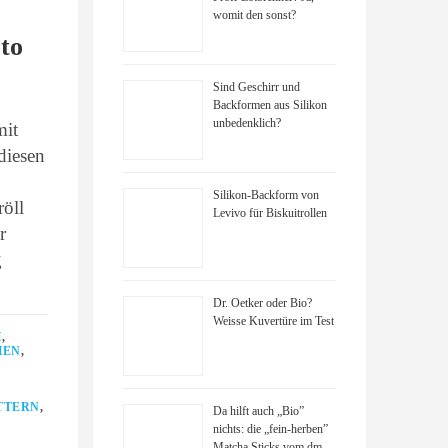
womit den sonst?
to
Sind Geschirr und
Backformen aus Silikon
unbedenklich?
mit
diesen
Silikon-Backform von
öll
Levivo für Biskuitrollen
r
g
Dr. Oetker oder Bio?
Weisse Kuvertüre im Test
H
,
HEN
,
TTERN
,
Da hilft auch „Bio”
nichts: die „fein-herben”
Matcha Sticks vom dm-