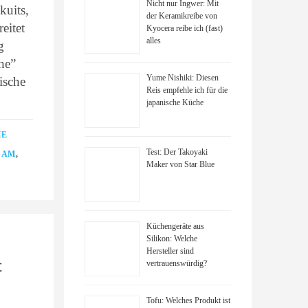
Nicht nur Ingwer: Mit
kuits,
der Keramikreibe von
eitet
Kyocera reibe ich (fast)
alles
g
che”
Yume Nishiki: Diesen
ische
Reis empfehle ich für die
japanische Küche
HE
Test: Der Takoyaki
SAM
,
Maker von Star Blue
Küchengeräte aus
Silikon: Welche
Hersteller sind
t
vertrauenswürdig?
Tofu: Welches Produkt ist