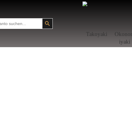
SEARCH BUTTON
Tako­yaki
Okono
i­yaki