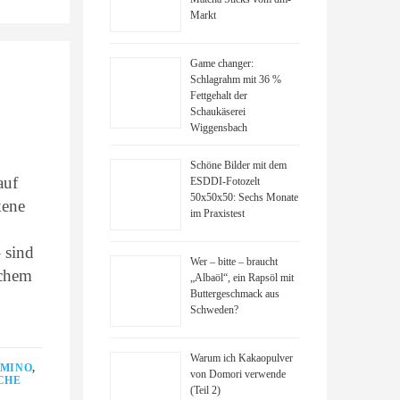
Markt
Game changer:
Schlagrahm mit 36 %
Fettgehalt der
Schaukäserei
Wiggensbach
Schöne Bilder mit dem
auf
ESDDI-Fotozelt
50x50x50: Sechs Monate
kene
im Praxistest
 sind
Wer – bitte – braucht
schem
„Albaöl“, ein Rapsöl mit
Buttergeschmack aus
Schweden?
Warum ich Kakaopulver
MINO
,
von Domori verwende
CHE
(Teil 2)