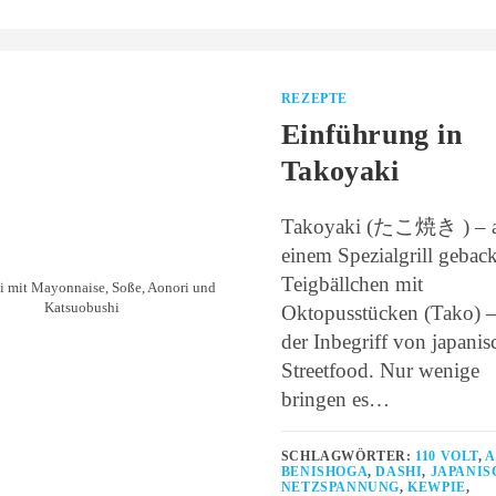
REZEPTE
Einführung in
Takoyaki
Takoyaki (たこ焼き ) – 
einem Spezialgrill gebac
Teigbällchen mit
i mit Mayonnaise, Soße, Aonori und
Katsuobushi
Oktopusstücken (Tako) –
der Inbegriff von japani
Streetfood. Nur wenige
bringen es…
SCHLAGWÖRTER:
110 VOLT
,
A
BENISHOGA
,
DASHI
,
JAPANIS
NETZSPANNUNG
,
KEWPIE
,