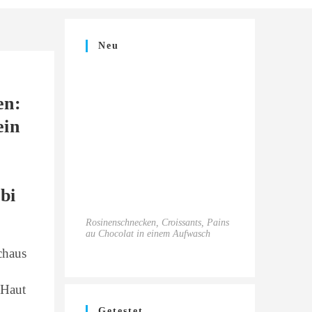
Neu
en:
ein
bi
Rosinenschnecken, Croissants, Pains
au Chocolat in einem Aufwasch
chaus
 Haut
Getestet