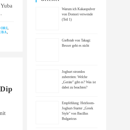
 Yuba
Warum ich Kakaopulver
…
von Domori verwende
(Teil 1)
YORI
,
UBA
,
Gießstab von Takagi:
Besser geht es nicht
Joghurt stromlos
zubereiten: Welche
„Geräte” gibt es? Was ist
-Dip
dabei zu beachten?
Empfehlung: Heirloom-
Joghurt-Starter „Greek
mit
Style” von Bacillus
Bulgaricus