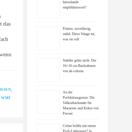
hierzulande
empfehlenswert?
n
t das
Präzise, zuverlässig,
stabil: Diese Waage tut,
fach
was sie soll
 wenn
Stabiler gehts nicht: Der
16×16 cm-Backrahmen
von ak-colonia
OSSEN
,
An der
Perfektionsgrenze: Die
,
WMF
Silikonbackmatte für
Macarons und Kekse von
Pavoni
Crème brûlée mit einem
Profi-Lötbrenner? Ja,