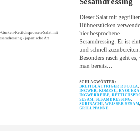
Sesamdressing
Dieser Salat mit gegrillte
Hühnerstücken verwende
hier besprochene
-Gurken-Rettichsprossen-Salat mit
esamdressing - japanische Art
Sesamdressing. Er ist ein
und schnell zuzubereiten.
Besonders rasch geht es,
man bereits…
SCHLAGWÖRTER:
BREITBLÄTTRIGER RUCOLA
,
INGWER
,
KOMESU
,
KYOCERA
INGWERREIBE
,
RETTICHSPR
SESAM
,
SESAMDRESSING
,
SURIBACHI
,
WEISSER SESAM
GRILLPFANNE