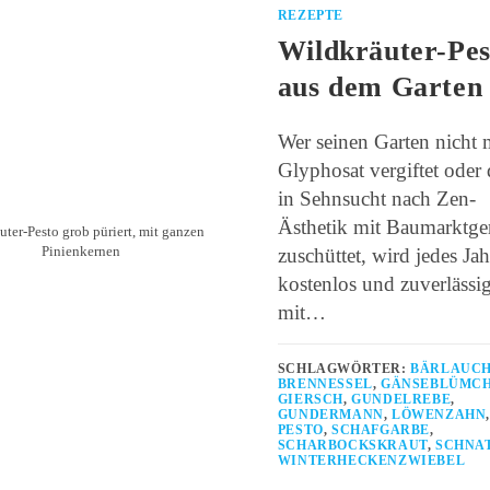
REZEPTE
Wildkräuter-Pes
aus dem Garten
Wer seinen Garten nicht 
Glyphosat vergiftet oder 
in Sehnsucht nach Zen-
Ästhetik mit Baumarktger
ter-Pesto grob püriert, mit ganzen
Pinienkernen
zuschüttet, wird jedes Jah
kostenlos und zuverlässi
mit…
SCHLAGWÖRTER:
BÄRLAUC
BRENNESSEL
,
GÄNSEBLÜMC
GIERSCH
,
GUNDELREBE
,
GUNDERMANN
,
LÖWENZAHN
,
PESTO
,
SCHAFGARBE
,
SCHARBOCKSKRAUT
,
SCHNA
WINTERHECKENZWIEBEL