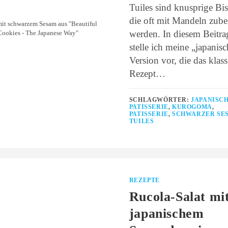
Tuiles sind knusprige Bis
die oft mit Mandeln zuber
mit schwarzem Sesam aus "Beautiful
werden. In diesem Beitra
Cookies - The Japanese Way"
stelle ich meine „japanis
Version vor, die das klass
Rezept…
SCHLAGWÖRTER:
JAPANISC
PATISSERIE
,
KUROGOMA
,
PATISSERIE
,
SCHWARZER SE
TUILES
REZEPTE
Rucola-Salat mi
japanischem