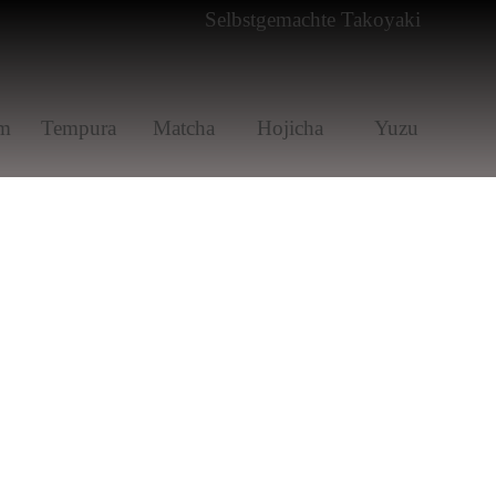
m
Tem­pura
Matcha
Hoji­cha
Yuzu