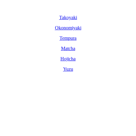
Tako­yaki
Okonomi­yaki
Tem­pura
Matcha
Hoji­cha
Yuzu