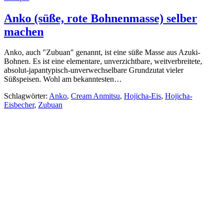
Anko (süße, rote Bohnenmasse) selber
machen
Anko, auch "Zubuan" genannt, ist eine süße Masse aus Azuki-
Bohnen. Es ist eine elementare, unverzichtbare, weitverbreitete,
absolut-japantypisch-unverwechselbare Grundzutat vieler
Süßspeisen. Wohl am bekanntesten…
Schlagwörter:
Anko
,
Cream Anmitsu
,
Hojicha-Eis
,
Hojicha-
Eisbecher
,
Zubuan