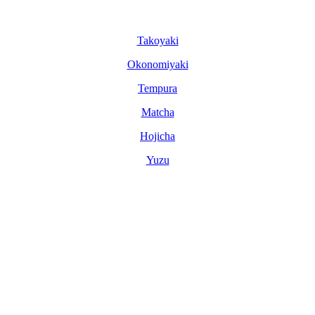
Tako­yaki
Okonomi­yaki
Tem­pura
Matcha
Hoji­cha
Yuzu