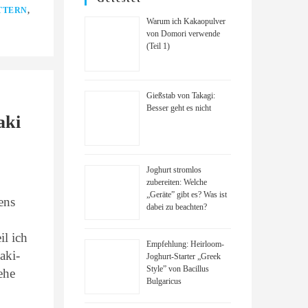
TTERN
,
Warum ich Kakaopulver
von Domori verwende
(Teil 1)
Gießstab von Takagi:
Besser geht es nicht
aki
Joghurt stromlos
zubereiten: Welche
„Geräte” gibt es? Was ist
ens
dabei zu beachten?
il ich
Empfehlung: Heirloom-
aki-
Joghurt-Starter „Greek
Style” von Bacillus
ehe
Bulgaricus