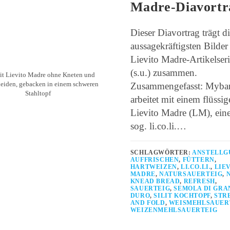
Madre-Diavortr
Dieser Diavortrag trägt d
aussagekräftigsten Bilder
Lievito Madre-Artikelseri
(s.u.) zusammen.
it Lievito Madre ohne Kneten und
eiden, gebacken in einem schweren
Zusammengefasst: Myba
Stahltopf
arbeitet mit einem flüssig
Lievito Madre (LM), ein
sog. li.co.li.…
SCHLAGWÖRTER:
ANSTELLG
AUFFRISCHEN
,
FÜTTERN
,
HARTWEIZEN
,
LI.CO.LI.
,
LIE
MADRE
,
NATURSAUERTEIG
,
KNEAD BREAD
,
REFRESH
,
SAUERTEIG
,
SEMOLA DI GRA
DURO
,
SILIT KOCHTOPF
,
STR
AND FOLD
,
WEISMEHLSAUER
WEIZENMEHLSAUERTEIG