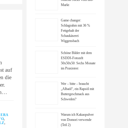
Markt
Game changer:
Schlagrahm mit 36 %
Fettgehalt der
Schaukäserei
Wiggensbach
Schöne Bilder mit dem
ESDDI-Fotozelt
n
50x50x50: Sechs Monate
im Praxistest
t auf
en die
er.
Wer – bitte – braucht
„Albaöl“, ein Rapsöl mit
in…
Buttergeschmack aus
Schweden?
Warum ich Kakaopulver
CERA
VO
,
von Domori verwende
LZ
,
(Teil 2)