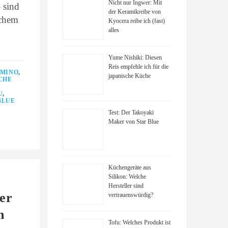
Nicht nur Ingwer: Mit
 sind
der Keramikreibe von
schem
Kyocera reibe ich (fast)
alles
Yume Nishiki: Diesen
Reis empfehle ich für die
MINO
,
japanische Küche
CHE
U
,
BLUE
Test: Der Takoyaki
Maker von Star Blue
Küchengeräte aus
Silikon: Welche
Hersteller sind
ber
vertrauenswürdig?
n
Tofu: Welches Produkt ist