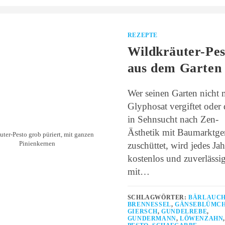
REZEPTE
Wildkräuter-Pes
aus dem Garten
Wer seinen Garten nicht 
Glyphosat vergiftet oder 
in Sehnsucht nach Zen-
Ästhetik mit Baumarktger
ter-Pesto grob püriert, mit ganzen
Pinienkernen
zuschüttet, wird jedes Jah
kostenlos und zuverlässi
mit…
SCHLAGWÖRTER:
BÄRLAUC
BRENNESSEL
,
GÄNSEBLÜMC
GIERSCH
,
GUNDELREBE
,
GUNDERMANN
,
LÖWENZAHN
,