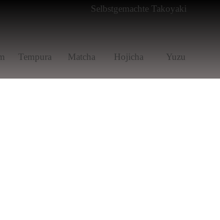
m
Tem­pura
Matcha
Hoji­cha
Yuzu