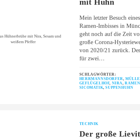
mit Huhn
Mein letzter Besuch eines
Ramen-Imbisses in Mün
geht noch auf die Zeit vo
s Hühnerbrühe mit Nira, Sesam und
große Corona-Hysteriewe
weißem Pfeffer
von 2020/21 zurück. Der
für zwei…
SCHLAGWÖRTER:
HERRMANNSDORFER
,
MÜLL
GEFLÜGELHOF
,
NIRA
,
RAME
SICOMATIK
,
SUPPENHUHN
TECHNIK
Der große Lievi