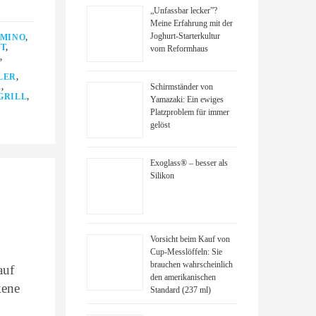
„Unfassbar lecker”?
Meine Erfahrung mit der
Joghurt-Starterkultur
MINO
,
T
,
vom Reformhaus
,
LER
,
R
,
Schirmständer von
GRILL
,
Yamazaki: Ein ewiges
Platzproblem für immer
gelöst
Exoglass® – besser als
Silikon
Vorsicht beim Kauf von
Cup-Messlöffeln: Sie
brauchen wahrscheinlich
auf
den amerikanischen
kene
Standard (237 ml)