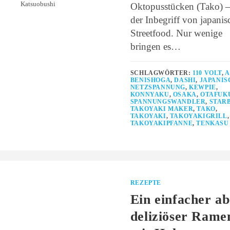
Katsuobushi
Oktopusstücken (Tako) –
der Inbegriff von japani
Streetfood. Nur wenige
bringen es…
SCHLAGWÖRTER:
110 VOLT
,
A
BENISHOGA
,
DASHI
,
JAPANIS
NETZSPANNUNG
,
KEWPIE
,
KONNYAKU
,
OSAKA
,
OTAFUK
SPANNUNGSWANDLER
,
STAR
TAKOYAKI MAKER
,
TAKO
,
TAKOYAKI
,
TAKOYAKIGRILL
,
TAKOYAKIPFANNE
,
TENKASU
REZEPTE
Ein einfacher a
deliziöser Rame