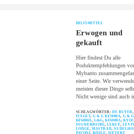
HILFSMITTEL
Erwogen und
gekauft
Hier findest Du alle
Poduktempfehlungen vo
Mybanto zusammengefass
einer Seite. Wir verwend
meisten dieser Dinge selb
Nicht wenige sind auch 
SCHLAGWÖRTER:
DE BUYER
,
FIXGET
,
G & G KF3000A
,
G & G
KF6000A
,
G&G
,
KF6000A
,
KYO
INGWERREIBE
,
LEKUÉ
,
LEVI
LODGE
,
MASTRAD
,
NUDELHO
PAVONI
,
RÖSLE
,
SIEVERT