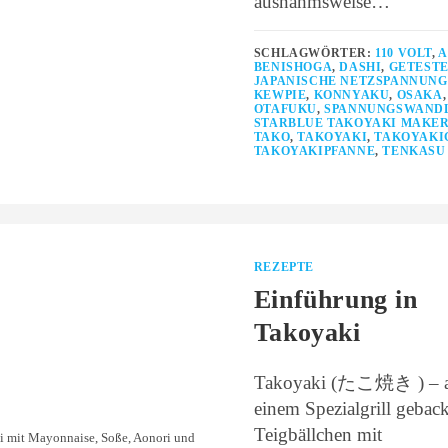
ausnahmsweise…
SCHLAGWÖRTER:
110 VOLT
,
A
BENISHOGA
,
DASHI
,
GETESTE
JAPANISCHE NETZSPANNUNG
KEWPIE
,
KONNYAKU
,
OSAKA
,
OTAFUKU
,
SPANNUNGSWAND
STARBLUE TAKOYAKI MAKE
TAKO
,
TAKOYAKI
,
TAKOYAKI
TAKOYAKIPFANNE
,
TENKASU
REZEPTE
Einführung in
Takoyaki
Takoyaki (たこ焼き ) – 
einem Spezialgrill gebac
Teigbällchen mit
i mit Mayonnaise, Soße, Aonori und