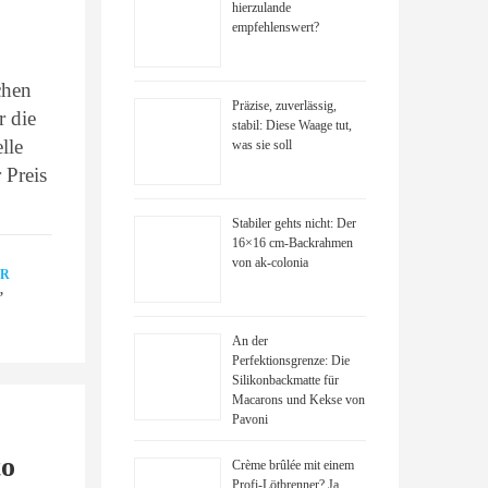
hierzulande
empfehlenswert?
chen
Präzise, zuverlässig,
r die
stabil: Diese Waage tut,
lle
was sie soll
 Preis
Stabiler gehts nicht: Der
16×16 cm-Backrahmen
von ak-colonia
ER
N
,
An der
Perfektionsgrenze: Die
Silikonbackmatte für
Macarons und Kekse von
Pavoni
to
Crème brûlée mit einem
Profi-Lötbrenner? Ja,