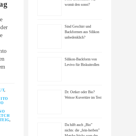
ag
womit den sonst?
ie
 der
Sind Geschirr und
Backformen aus Silikon
e
unbedenklich?
nto
en
Silikon-Backform von
Levivo für Biskuitrollen
em
UT
,
Dr. Oetker oder Bio?
Weisse Kuvertüre im Test
VITO
NO
NO
ETCH
TEIG
,
Da hilft auch „Bio”
nichts: die „fein-herben”
Matcha Sticks vom dm-