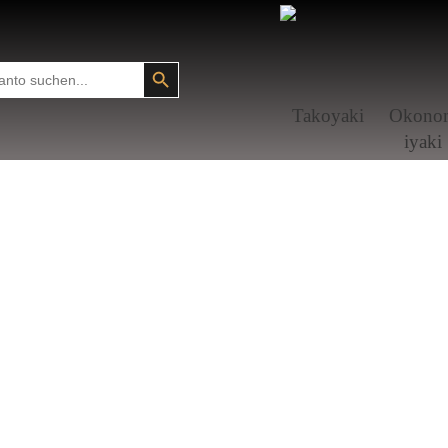
SEARCH BUTTON
Tako­yaki
Okono
i­yaki