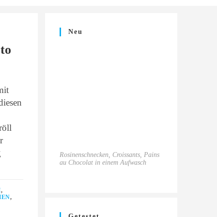
Neu
to
mit
diesen
öll
r
g
Rosinenschnecken, Croissants, Pains
au Chocolat in einem Aufwasch
H
,
HEN
,
Getestet