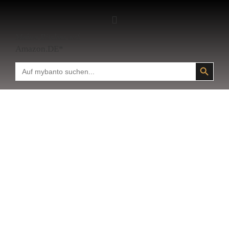
Meine Bücher auf
Amazon.DE*
SEARCH BUTTON
Search
for: