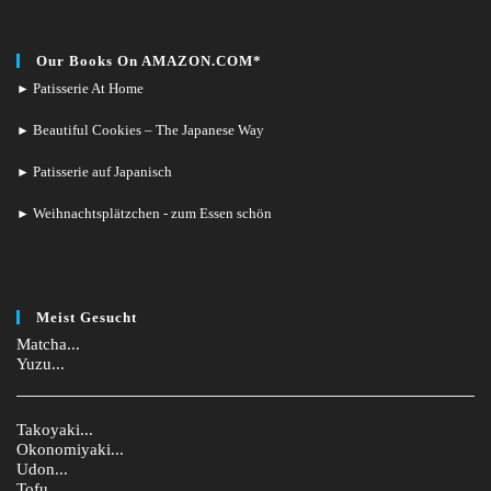
Our Books On AMAZON.COM*
Patisserie At Home
►
Beautiful Cookies – The Japanese Way
►
Patisserie auf Japanisch
►
Weihnachtsplätzchen - zum Essen schön
►
Meist Gesucht
Matcha...
Yuzu...
Takoyaki...
Okonomiyaki...
Udon...
Tofu...