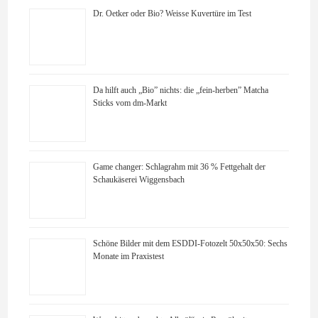
Dr. Oetker oder Bio? Weisse Kuvertüre im Test
Da hilft auch „Bio” nichts: die „fein-herben” Matcha
Sticks vom dm-Markt
Game changer: Schlagrahm mit 36 % Fettgehalt der
Schaukäserei Wiggensbach
Schöne Bilder mit dem ESDDI-Fotozelt 50x50x50: Sechs
Monate im Praxistest