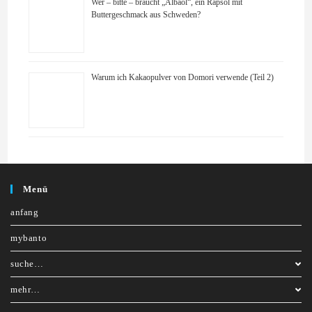
Wer – bitte – braucht „Albaöl“, ein Rapsöl mit
Buttergeschmack aus Schweden?
Warum ich Kakaopulver von Domori verwende (Teil 2)
Menü
anfang
mybanto
suche…
mehr…