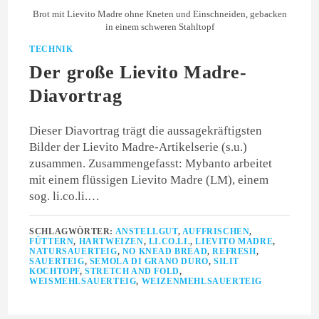
Brot mit Lievito Madre ohne Kneten und Einschneiden, gebacken
in einem schweren Stahltopf
TECHNIK
Der große Lievito Madre-
Diavortrag
Dieser Diavortrag trägt die aussagekräftigsten
Bilder der Lievito Madre-Artikelserie (s.u.)
zusammen. Zusammengefasst: Mybanto arbeitet
mit einem flüssigen Lievito Madre (LM), einem
sog. li.co.li.…
SCHLAGWÖRTER:
ANSTELLGUT
,
AUFFRISCHEN
,
FÜTTERN
,
HARTWEIZEN
,
LI.CO.LI.
,
LIEVITO MADRE
,
NATURSAUERTEIG
,
NO KNEAD BREAD
,
REFRESH
,
SAUERTEIG
,
SEMOLA DI GRANO DURO
,
SILIT
KOCHTOPF
,
STRETCH AND FOLD
,
WEISMEHLSAUERTEIG
,
WEIZENMEHLSAUERTEIG