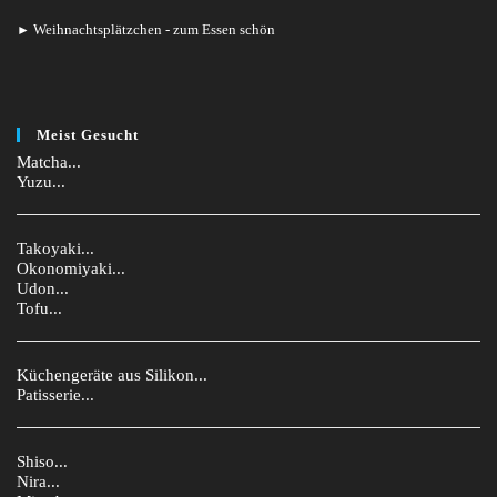
Weihnachtsplätzchen - zum Essen schön
►
Meist Gesucht
Matcha...
Yuzu...
Takoyaki...
Okonomiyaki...
Udon...
Tofu...
Küchengeräte aus Silikon...
Patisserie...
Shiso...
Nira...