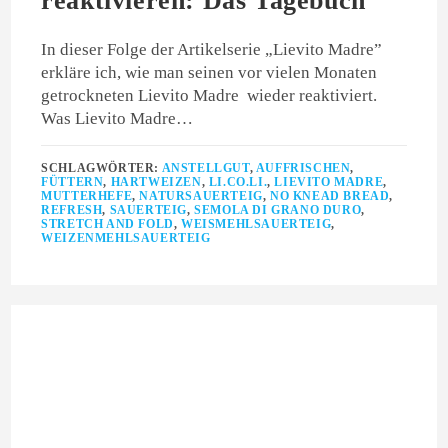
reaktivieren: Das Tagebuch
In dieser Folge der Artikelserie „Lievito Madre”
erkläre ich, wie man seinen vor vielen Monaten
getrockneten Lievito Madre wieder reaktiviert.
Was Lievito Madre…
SCHLAGWÖRTER:
ANSTELLGUT
,
AUFFRISCHEN
,
FÜTTERN
,
HARTWEIZEN
,
LI.CO.LI.
,
LIEVITO MADRE
,
MUTTERHEFE
,
NATURSAUERTEIG
,
NO KNEAD BREAD
,
REFRESH
,
SAUERTEIG
,
SEMOLA DI GRANO DURO
,
STRETCH AND FOLD
,
WEISMEHLSAUERTEIG
,
WEIZENMEHLSAUERTEIG