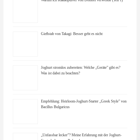
Warum ich Kakaopulver von Domori verwende (Teil 1)
Gießstab von Takagi: Besser geht es nicht
Joghurt stromlos zubereiten: Welche „Geräte” gibt es?
Was ist dabei zu beachten?
Empfehlung: Heirloom-Joghurt-Starter „Greek Style” von
Bacillus Bulgaricus
„Unfassbar lecker”? Meine Erfahrung mit der Joghurt-