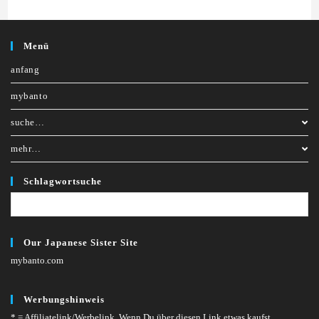
Menü
anfang
mybanto
suche…
mehr…
Schlagwortsuche
Our Japanese Sister Site
mybanto.com
Werbungshinweis
* = Affiliatelink/Werbelink.
Wenn Du über diesen Link etwas kaufst,