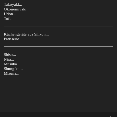
Takoyaki...
Okonomiyaki...
Udon...
Tofu...
Küchengeräte aus Silikon...
Patisserie...
Shiso...
Nira...
Mitsuba...
Shungiku...
Mizuna...