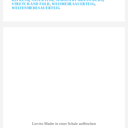
REFRESH
,
SAUERTEIG
,
SEMOLA DI GRANO DURO
,
STRETCH AND FOLD
,
WEISMEHLSAUERTEIG
,
WEIZENMEHLSAUERTEIG
Lievito Madre in einer Schale auffrischen