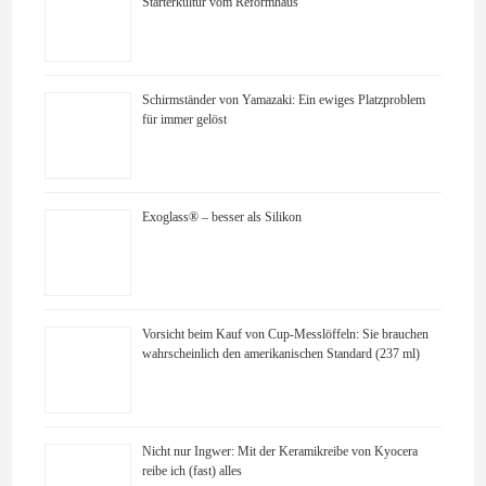
Starterkultur vom Reformhaus
Schirmständer von Yamazaki: Ein ewiges Platzproblem
für immer gelöst
Exoglass® – besser als Silikon
Vorsicht beim Kauf von Cup-Messlöffeln: Sie brauchen
wahrscheinlich den amerikanischen Standard (237 ml)
Nicht nur Ingwer: Mit der Keramikreibe von Kyocera
reibe ich (fast) alles