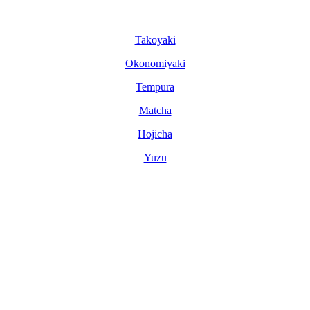
Tako­yaki
Okonomi­yaki
Tem­pura
Matcha
Hoji­cha
Yuzu