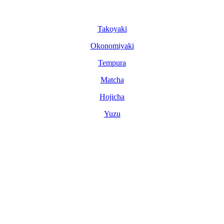
Tako­yaki
Okonomi­yaki
Tem­pura
Matcha
Hoji­cha
Yuzu