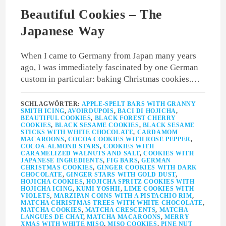
Beautiful Cookies – The
Japanese Way
When I came to Germany from Japan many years
ago, I was immediately fascinated by one German
custom in particular: baking Christmas cookies.…
SCHLAGWÖRTER:
APPLE-SPELT BARS WITH GRANNY
SMITH ICING
,
AVOIRDUPOIS
,
BACI DI HOJICHA
,
BEAUTIFUL COOKIES
,
BLACK FOREST CHERRY
COOKIES
,
BLACK SESAME COOKIES
,
BLACK SESAME
STICKS WITH WHITE CHOCOLATE
,
CARDAMOM
MACAROONS
,
COCOA COOKIES WITH ROSE PEPPER
,
COCOA-ALMOND STARS
,
COOKIES WITH
CARAMELIZED WALNUTS AND SALT
,
COOKIES WITH
JAPANESE INGREDIENTS
,
FIG BARS
,
GERMAN
CHRISTMAS COOKIES
,
GINGER COOKIES WITH DARK
CHOCOLATE
,
GINGER STARS WITH GOLD DUST
,
HOJICHA COOKIES
,
HOJICHA SPRITZ COOKIES WITH
HOJICHA ICING
,
KUMI YOSHII
,
LIME COOKIES WITH
VIOLETS
,
MARZIPAN COINS WITH A PISTACHIO RIM
,
MATCHA CHRISTMAS TREES WITH WHITE CHOCOLATE
,
MATCHA COOKIES
,
MATCHA CRESCENTS
,
MATCHA
LANGUES DE CHAT
,
MATCHA MACAROONS
,
MERRY
XMAS WITH WHITE MISO
,
MISO COOKIES
,
PINE NUT