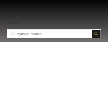
Meine Bücher auf
Amazon.DE*
SEARCH BUTTON
Search
for: