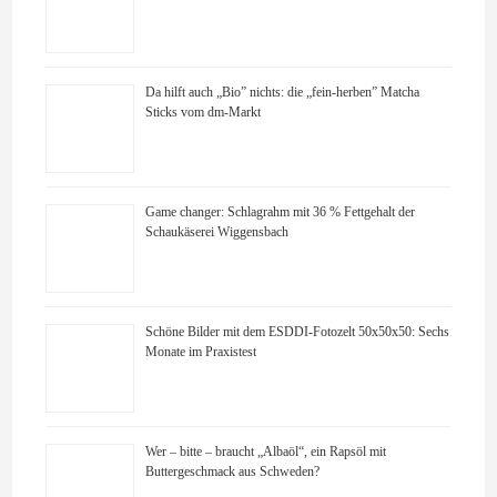
Da hilft auch „Bio” nichts: die „fein-herben” Matcha
Sticks vom dm-Markt
Game changer: Schlagrahm mit 36 % Fettgehalt der
Schaukäserei Wiggensbach
Schöne Bilder mit dem ESDDI-Fotozelt 50x50x50: Sechs
Monate im Praxistest
Wer – bitte – braucht „Albaöl“, ein Rapsöl mit
Buttergeschmack aus Schweden?