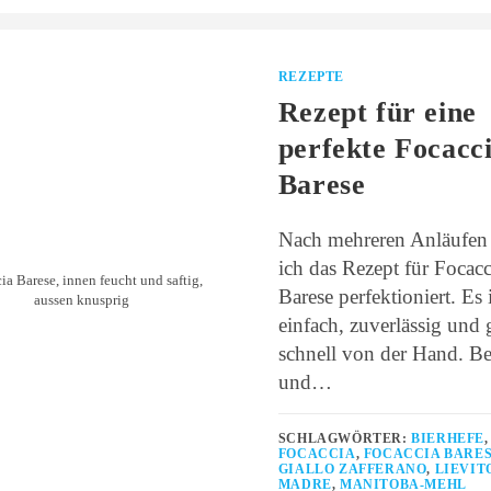
REZEPTE
Rezept für eine
perfekte Focacc
Barese
Nach mehreren Anläufen
ich das Rezept für Focacc
ia Barese, innen feucht und saftig,
Barese perfektioniert. Es i
aussen knusprig
einfach, zuverlässig und 
schnell von der Hand. Be
und…
SCHLAGWÖRTER:
BIERHEFE
,
FOCACCIA
,
FOCACCIA BARE
GIALLO ZAFFERANO
,
LIEVIT
MADRE
,
MANITOBA-MEHL