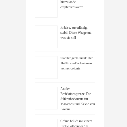
hierzulande
empfehlenswert?
Präzise, zuverlässig,
stabil: Diese Waage tut,
was sie soll
Stabiler gehts nicht: Der
16×16 cm-Backrahmen
von ak-colonia
An der
Perfektionsgrenze: Die
Silikonbackmatte für
Macarons und Kekse von
Pavoni
Crème brûlée mit einem
Profi-Lötbrenner? Ja,