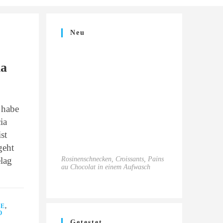
Neu
ia
 habe
ia
st
geht
lag
Rosinenschnecken, Croissants, Pains
au Chocolat in einem Aufwasch
SE
,
O
Getestet