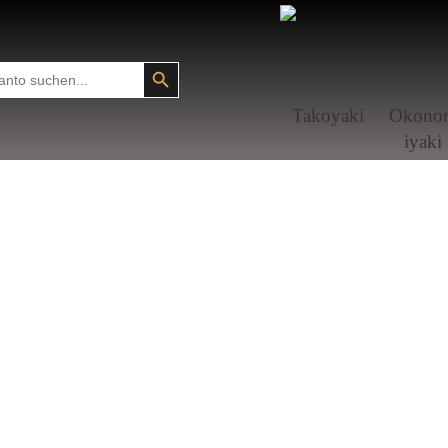
SEARCH BUTTON
Tako­yaki
Okono
i­yaki