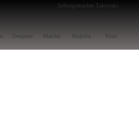
m
Tem­pura
Matcha
Hoji­cha
Yuzu