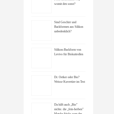
womit den sonst?
Sind Geschirr und
Backformen aus Silikon
unbedenklich?
Silikon-Backform von
Levivo für Biskuitrollen
Dr. Oetker oder Bio?
Weisse Kuvertüre im Test
Da hilft auch „Bio”
nichts: die „fein-herben”
Matcha Sticks vom dm-