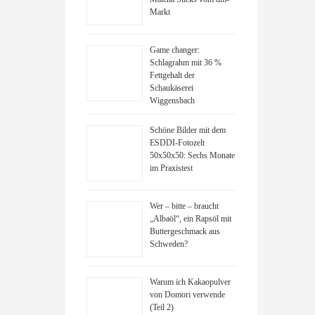
Markt
Game changer:
Schlagrahm mit 36 %
Fettgehalt der
Schaukäserei
Wiggensbach
Schöne Bilder mit dem
ESDDI-Fotozelt
50x50x50: Sechs Monate
im Praxistest
Wer – bitte – braucht
„Albaöl“, ein Rapsöl mit
Buttergeschmack aus
Schweden?
Warum ich Kakaopulver
von Domori verwende
(Teil 2)