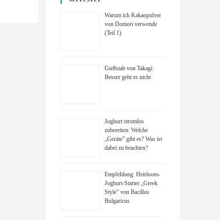
Warum ich Kakaopulver
von Domori verwende
(Teil 1)
Gießstab von Takagi:
Besser geht es nicht
Joghurt stromlos
zubereiten: Welche
„Geräte” gibt es? Was ist
dabei zu beachten?
Empfehlung: Heirloom-
Joghurt-Starter „Greek
Style” von Bacillus
Bulgaricus