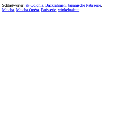
Schlagwörter:
ak-Colonia
,
Backrahmen
,
Japanische Patisserie
,
Matcha
,
Matcha Opéra
,
Patisserie
,
winkelpalette