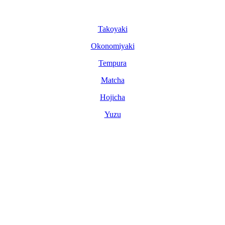
Tako­yaki
Okonomi­yaki
Tem­pura
Matcha
Hoji­cha
Yuzu