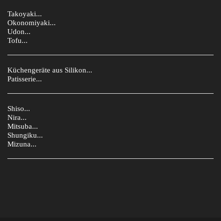
Takoyaki...
Okonomiyaki...
Udon...
Tofu...
Küchengeräte aus Silikon...
Patisserie...
Shiso...
Nira...
Mitsuba...
Shungiku...
Mizuna...