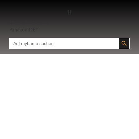
Meine Bücher auf
Amazon.DE*
SEARCH BUTTON
Search
for: