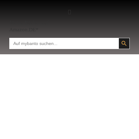
Meine Bücher auf
Amazon.DE*
SEARCH BUTTON
Search
for: