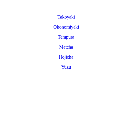
Tako­yaki
Okonomi­yaki
Tem­pura
Matcha
Hoji­cha
Yuzu