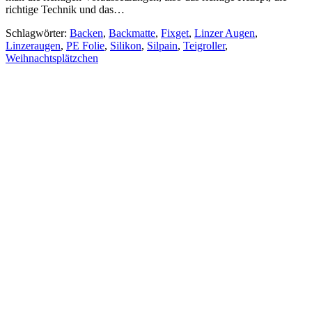
richtige Technik und das…
Schlagwörter:
Backen
,
Backmatte
,
Fixget
,
Linzer Augen
,
Linzeraugen
,
PE Folie
,
Silikon
,
Silpain
,
Teigroller
,
Weihnachtsplätzchen