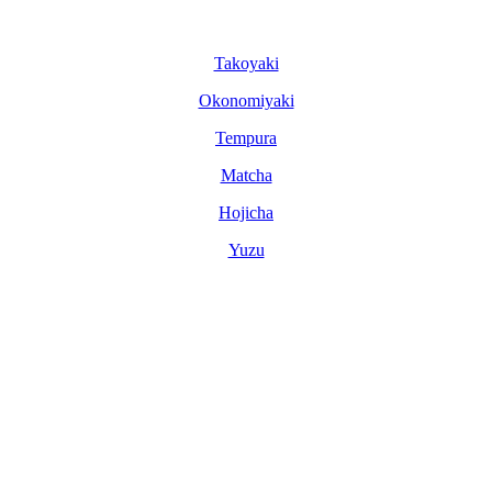
Tako­yaki
Okonomi­yaki
Tem­pura
Matcha
Hoji­cha
Yuzu