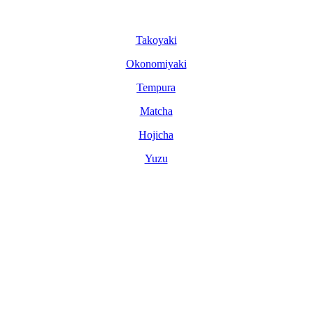
Tako­yaki
Okonomi­yaki
Tem­pura
Matcha
Hoji­cha
Yuzu