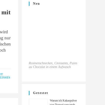
Neu
 mit
 wird
ng nur
ischen
Doch
Rosinenschnecken, Croissants, Pains
au Chocolat in einem Aufwasch
IT
ISSES M
Getestet
Warum ich Kakaopulver
von Domori verwende