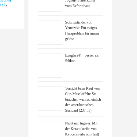
,
KUMI
Joghurt-Starterkultur
EST
,
vom Reformhaus
Schirmständer von
Yamazaki: Ein ewiges
Platzproblem für immer
gelöst
Exoglass® – besser als
Silikon
Vorsicht beim Kauf von
Cup-Messlöffeln: Sie
brauchen wahrscheinlich
den amerikanischen
Standard (237 ml)
Nicht nur Ingwer: Mit
der Keramikreibe von
Kyocera reibe ich (fast)