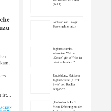
(Teil 1)
zche
Gießstab von Takagi:
uzu
Besser geht es nicht
Joghurt stromlos
zubereiten: Welche
elen
„Geräte” gibt es? Was ist
 kam,
dabei zu beachten?
ers
Empfehlung: Heirloom-
Joghurt-Starter „Greek
Style” von Bacillus
Bulgaricus
m ist…
„Unfassbar lecker”?
Meine Erfahrung mit der
BACKEN