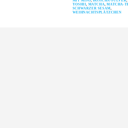
MIT MISO
,
HOJICHA-PULVER
YOSHII
,
MATCHA
,
MATCHA-T
SCHWARZER SESAM
,
WEIHNACHTSPLÄTZCHEN