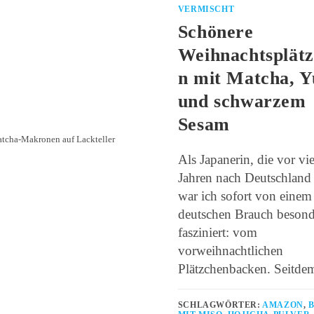
VERMISCHT
Schönere
Weihnachtsplät
n mit Matcha, Y
und schwarzem
Sesam
tcha-Makronen auf Lackteller
Als Japanerin, die vor vi
Jahren nach Deutschland
war ich sofort von einem
deutschen Brauch besond
fasziniert: vom
vorweihnachtlichen
Plätzchenbacken. Seitde
SCHLAGWÖRTER:
AMAZON
,