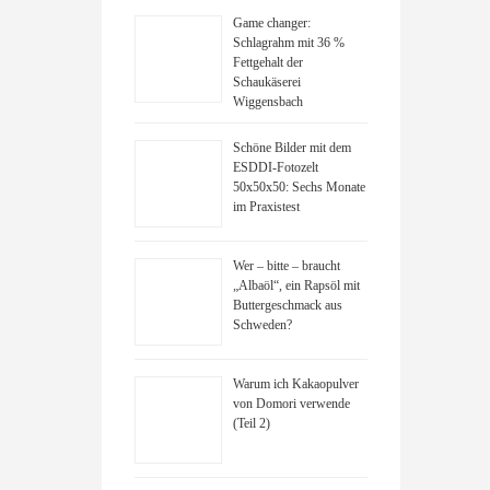
Game changer:
Schlagrahm mit 36 %
Fettgehalt der
Schaukäserei
Wiggensbach
Schöne Bilder mit dem
ESDDI-Fotozelt
50x50x50: Sechs Monate
im Praxistest
Wer – bitte – braucht
„Albaöl“, ein Rapsöl mit
Buttergeschmack aus
Schweden?
Warum ich Kakaopulver
von Domori verwende
(Teil 2)