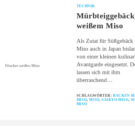
TECHNIK
Mürbteiggebäck
weißem Miso
Als Zutat für Süßgebäck
Miso auch in Japan bisla
von einer kleinen kulinar
Avantgarde eingesetzt. 
Frisches weißes Miso
lassen sich mit ihm
überraschend…
SCHLAGWÖRTER:
BACKEN M
MISO
,
MISO
,
SAIKYO MISO
,
WE
ISO