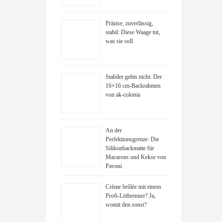
Präzise, zuverlässig,
stabil: Diese Waage tut,
was sie soll
Stabiler gehts nicht: Der
16×16 cm-Backrahmen
von ak-colonia
An der
Perfektionsgrenze: Die
Silikonbackmatte für
Macarons und Kekse von
Pavoni
Crème brûlée mit einem
Profi-Lötbrenner? Ja,
womit den sonst?