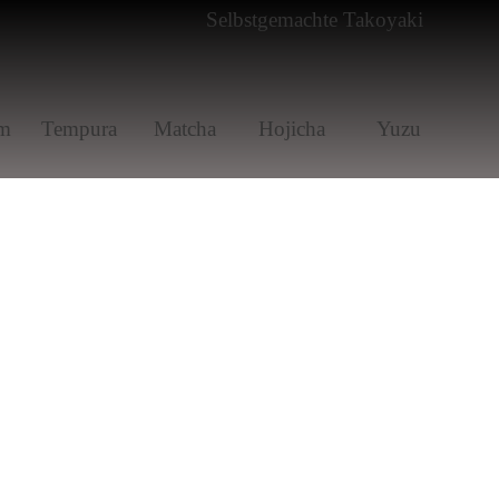
m
Tem­pura
Matcha
Hoji­cha
Yuzu