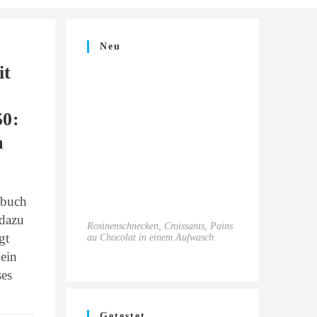
Neu
it
50:
m
kbuch
 dazu
Rosinenschnecken, Croissants, Pains
gt
au Chocolat in einem Aufwasch
 ein
ses
Getestet