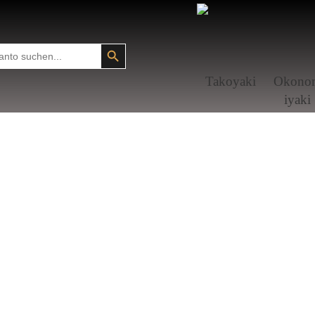
SEARCH BUTTON
Tako­yaki
Okono
i­yaki