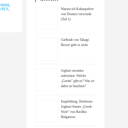
ESDDI
,
Warum ich Kakaopulver
STET
,
von Domori verwende
(Teil 1)
Gießstab von Takagi:
Besser geht es nicht
Joghurt stromlos
zubereiten: Welche
„Geräte” gibt es? Was ist
dabei zu beachten?
Empfehlung: Heirloom-
Joghurt-Starter „Greek
Style” von Bacillus
Bulgaricus