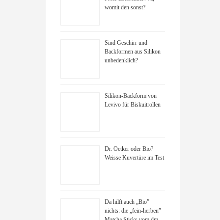
womit den sonst?
Sind Geschirr und
Backformen aus Silikon
unbedenklich?
Silikon-Backform von
Levivo für Biskuitrollen
Dr. Oetker oder Bio?
Weisse Kuvertüre im Test
Da hilft auch „Bio”
nichts: die „fein-herben”
Matcha Sticks vom dm-