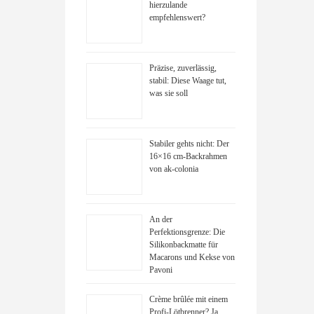
hierzulande
empfehlenswert?
Präzise, zuverlässig,
stabil: Diese Waage tut,
was sie soll
Stabiler gehts nicht: Der
16×16 cm-Backrahmen
von ak-colonia
An der
Perfektionsgrenze: Die
Silikonbackmatte für
Macarons und Kekse von
Pavoni
Crème brûlée mit einem
Profi-Lötbrenner? Ja,