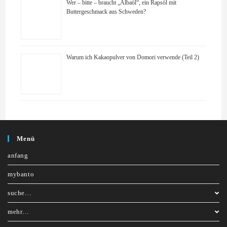
Wer – bitte – braucht „Albaöl“, ein Rapsöl mit
Buttergeschmack aus Schweden?
Warum ich Kakaopulver von Domori verwende (Teil 2)
Menü
anfang
mybanto
suche…
mehr…