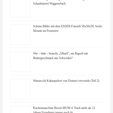
Schaukäserei Wiggensbach
Schöne Bilder mit dem ESDDI-Fotozelt 50x50x50: Sechs
Monate im Praxistest
Wer – bitte – braucht „Albaöl“, ein Rapsöl mit
Buttergeschmack aus Schweden?
Warum ich Kakaopulver von Domori verwende (Teil 2)
Küchenmaschine Bosch MUM 4: Nach mehr als 12
Jahren Frondienst immer noch fit