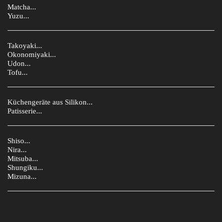
Matcha...
Yuzu...
Takoyaki...
Okonomiyaki...
Udon...
Tofu...
Küchengeräte aus Silikon...
Patisserie...
Shiso...
Nira...
Mitsuba...
Shungiku...
Mizuna...