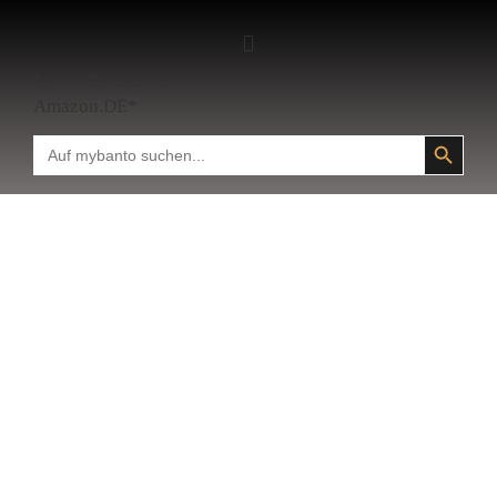
Meine Bücher auf
Amazon.DE*
SEARCH BUTTON
Search
for: