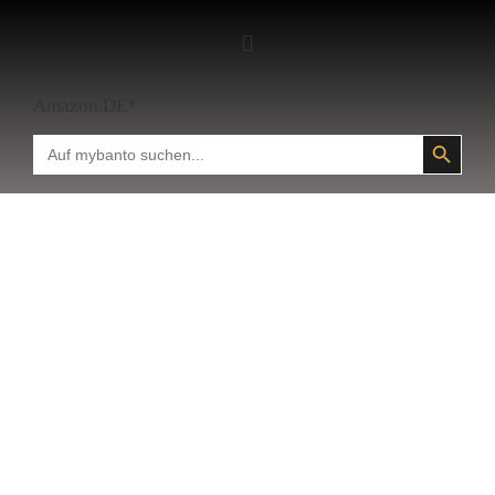
Meine Bücher auf
Amazon.DE*
SEARCH BUTTON
Search
for: