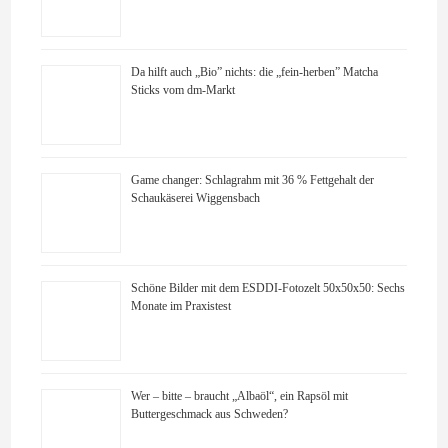
Da hilft auch „Bio” nichts: die „fein-herben” Matcha
Sticks vom dm-Markt
Game changer: Schlagrahm mit 36 % Fettgehalt der
Schaukäserei Wiggensbach
Schöne Bilder mit dem ESDDI-Fotozelt 50x50x50: Sechs
Monate im Praxistest
Wer – bitte – braucht „Albaöl“, ein Rapsöl mit
Buttergeschmack aus Schweden?