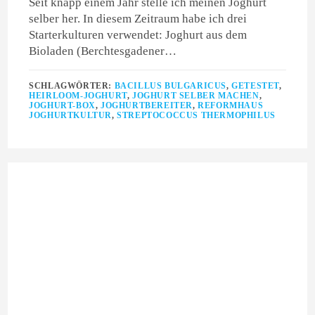
Seit knapp einem Jahr stelle ich meinen Joghurt
selber her. In diesem Zeitraum habe ich drei
Starterkulturen verwendet: Joghurt aus dem
Bioladen (Berchtesgadener…
SCHLAGWÖRTER:
BACILLUS BULGARICUS
,
GETESTET
,
HEIRLOOM-JOGHURT
,
JOGHURT SELBER MACHEN
,
JOGHURT-BOX
,
JOGHURTBEREITER
,
REFORMHAUS
JOGHURTKULTUR
,
STREPTOCOCCUS THERMOPHILUS