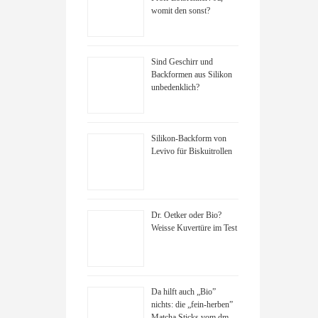
womit den sonst?
Sind Geschirr und
Backformen aus Silikon
unbedenklich?
Silikon-Backform von
Levivo für Biskuitrollen
Dr. Oetker oder Bio?
Weisse Kuvertüre im Test
Da hilft auch „Bio”
nichts: die „fein-herben”
Matcha Sticks vom dm-