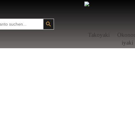
SEARCH BUTTON
Tako­yaki
Okono
i­yaki