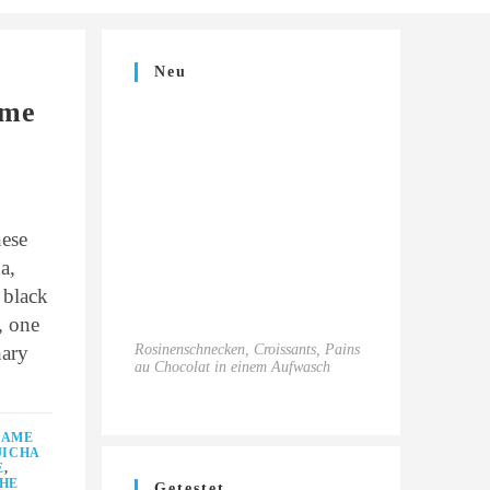
Neu
ome
nese
a,
 black
, one
nary
Rosinenschnecken, Croissants, Pains
au Chocolat in einem Aufwasch
SAME
JICHA
E
,
CHE
Getestet