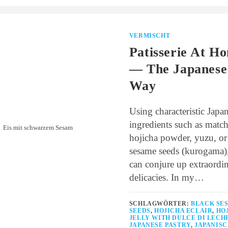
VERMISCHT
Patisserie At H
— The Japanese
Way
Using characteristic Japa
ingredients such as match
Eis mit schwarzem Sesam
hojicha powder, yuzu, or
sesame seeds (kurogama)
can conjure up extraordi
delicacies. In my…
SCHLAGWÖRTER:
BLACK SE
SEEDS
,
HOJICHA ECLAIR
,
HO
JELLY WITH DULCE DI LECH
JAPANESE PASTRY
,
JAPANIS