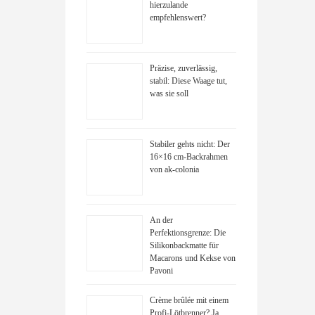
hierzulande
empfehlenswert?
Präzise, zuverlässig,
stabil: Diese Waage tut,
was sie soll
Stabiler gehts nicht: Der
16×16 cm-Backrahmen
von ak-colonia
An der
Perfektionsgrenze: Die
Silikonbackmatte für
Macarons und Kekse von
Pavoni
Crème brûlée mit einem
Profi-Lötbrenner? Ja,