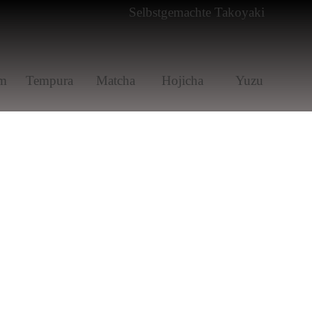
m
Tem­pura
Matcha
Hoji­cha
Yuzu