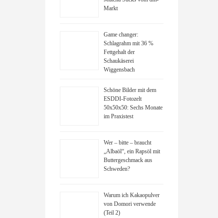
Markt
Game changer:
Schlagrahm mit 36 %
Fettgehalt der
Schaukäserei
Wiggensbach
Schöne Bilder mit dem
ESDDI-Fotozelt
50x50x50: Sechs Monate
im Praxistest
Wer – bitte – braucht
„Albaöl“, ein Rapsöl mit
Buttergeschmack aus
Schweden?
Warum ich Kakaopulver
von Domori verwende
(Teil 2)