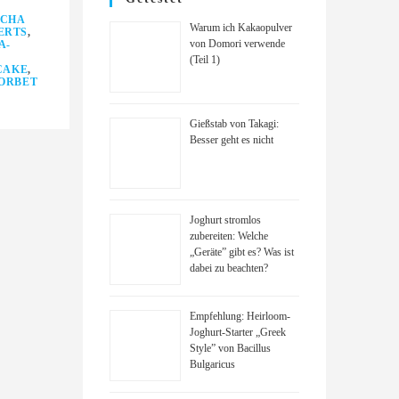
CHA
Warum ich Kakaopulver
ERTS
,
von Domori verwende
A-
(Teil 1)
CAKE
,
ORBET
Gießstab von Takagi:
Besser geht es nicht
Joghurt stromlos
zubereiten: Welche
„Geräte” gibt es? Was ist
dabei zu beachten?
Empfehlung: Heirloom-
Joghurt-Starter „Greek
Style” von Bacillus
Bulgaricus