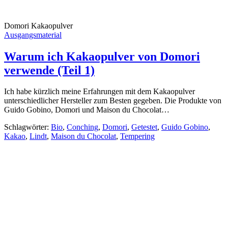
Domori Kakaopulver
Ausgangsmaterial
Warum ich Kakaopulver von Domori
verwende (Teil 1)
Ich habe kürzlich meine Erfahrungen mit dem Kakaopulver
unterschiedlicher Hersteller zum Besten gegeben. Die Produkte von
Guido Gobino, Domori und Maison du Chocolat…
Schlagwörter:
Bio
,
Conching
,
Domori
,
Getestet
,
Guido Gobino
,
Kakao
,
Lindt
,
Maison du Chocolat
,
Tempering