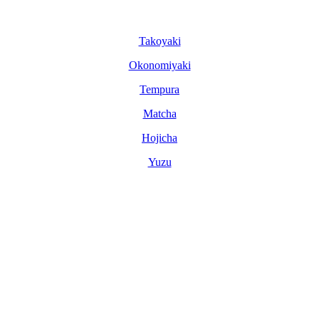
Tako­yaki
Okonomi­yaki
Tem­pura
Matcha
Hoji­cha
Yuzu