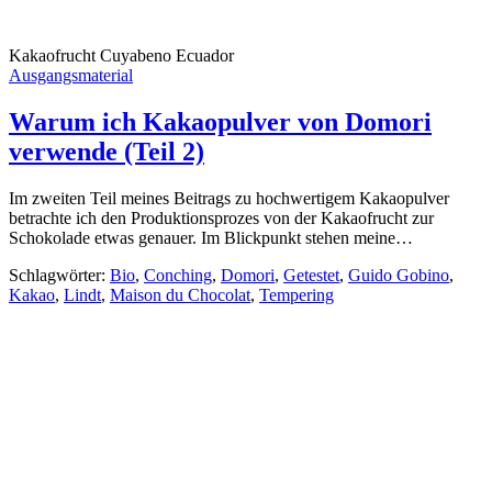
Kakaofrucht Cuyabeno Ecuador
Ausgangsmaterial
Warum ich Kakaopulver von Domori
verwende (Teil 2)
Im zweiten Teil meines Beitrags zu hochwertigem Kakaopulver
betrachte ich den Produktionsprozes von der Kakaofrucht zur
Schokolade etwas genauer. Im Blickpunkt stehen meine…
Schlagwörter:
Bio
,
Conching
,
Domori
,
Getestet
,
Guido Gobino
,
Kakao
,
Lindt
,
Maison du Chocolat
,
Tempering