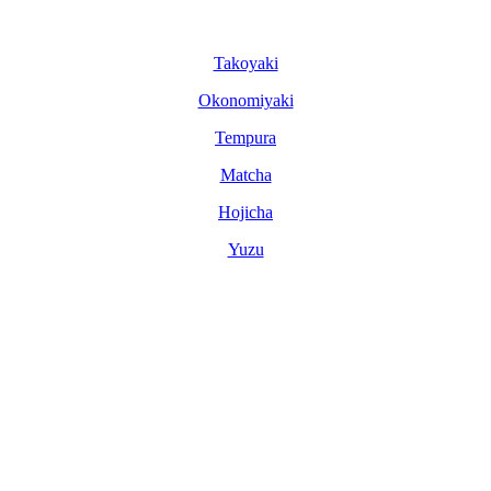
Tako­yaki
Okonomi­yaki
Tem­pura
Matcha
Hoji­cha
Yuzu