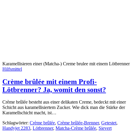
Karamellisieren einer (Matcha-) Creme brulee mit einem Lötbrenner
Hilfsmittel
Crème brûlée mit einem Profi-
Lötbrenner? Ja, womit den sonst?
Crème brûlée besteht aus einer delikaten Creme, bedeckt mit einer
Schicht aus karamellisiertem Zucker. Wie dick man die Stärke der
Karamellschicht macht, ist…
Schlagwörter:
Crème brûlée
,
Crème brûlée-Brenner
,
Getestet
,
Handyjet 2283
,
Lötbrenner
,
Matcha-Crème brûlée
,
Sievert