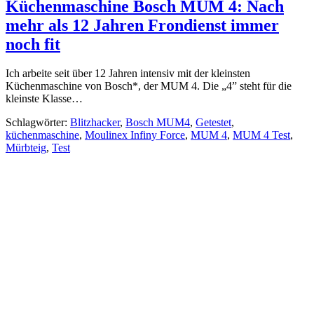
Küchenmaschine Bosch MUM 4: Nach
mehr als 12 Jahren Frondienst immer
noch fit
Ich arbeite seit über 12 Jahren intensiv mit der kleinsten
Küchenmaschine von Bosch*, der MUM 4. Die „4” steht für die
kleinste Klasse…
Schlagwörter:
Blitzhacker
,
Bosch MUM4
,
Getestet
,
küchenmaschine
,
Moulinex Infiny Force
,
MUM 4
,
MUM 4 Test
,
Mürbteig
,
Test