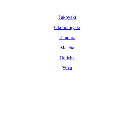
Tako­yaki
Okonomi­yaki
Tem­pura
Matcha
Hoji­cha
Yuzu