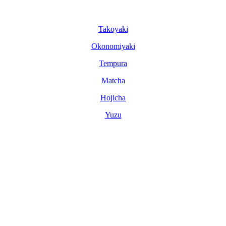
Tako­yaki
Okonomi­yaki
Tem­pura
Matcha
Hoji­cha
Yuzu