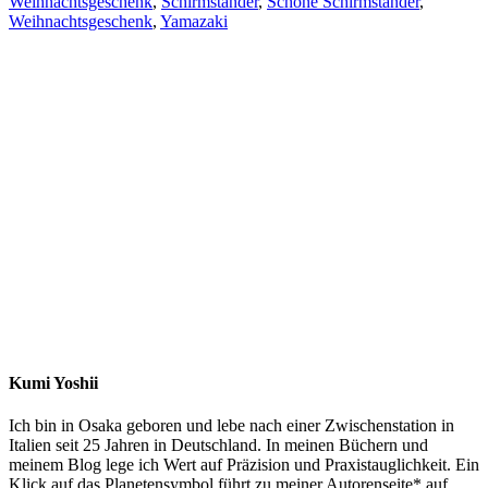
Weihnachtsgeschenk
,
Schirmständer
,
Schöne Schirmständer
,
Weihnachtsgeschenk
,
Yamazaki
Kumi Yoshii
Ich bin in Osaka geboren und lebe nach einer Zwischenstation in
Italien seit 25 Jahren in Deutschland. In meinen Büchern und
meinem Blog lege ich Wert auf Präzision und Praxistauglichkeit. Ein
Klick auf das Planetensymbol führt zu meiner Autorenseite* auf