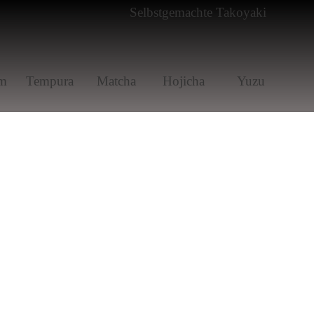
m
Tem­pura
Matcha
Hoji­cha
Yuzu