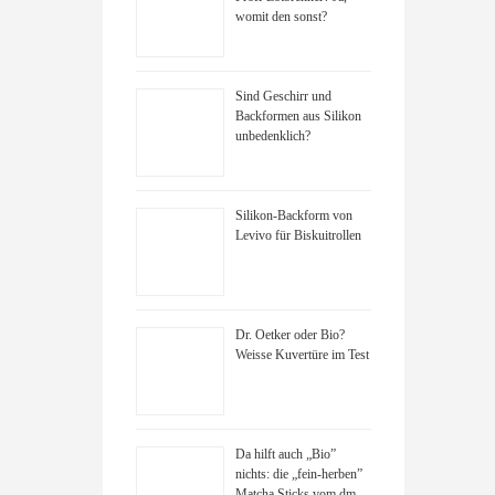
womit den sonst?
Sind Geschirr und
Backformen aus Silikon
unbedenklich?
Silikon-Backform von
Levivo für Biskuitrollen
Dr. Oetker oder Bio?
Weisse Kuvertüre im Test
Da hilft auch „Bio”
nichts: die „fein-herben”
Matcha Sticks vom dm-