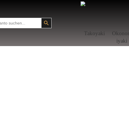
SEARCH BUTTON
Tako­yaki
Okono
i­yaki