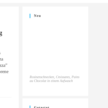
Neu
g
s
za
zza”
orene
Rosinenschnecken, Croissants, Pains
au Chocolat in einem Aufwasch
Getestet