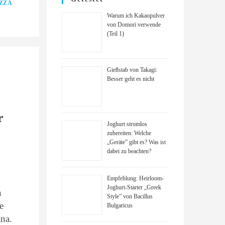
ZZA
Warum ich Kakaopulver
von Domori verwende
(Teil 1)
Gießstab von Takagi:
Besser geht es nicht
r
Joghurt stromlos
zubereiten: Welche
„Geräte” gibt es? Was ist
dabei zu beachten?
Empfehlung: Heirloom-
Joghurt-Starter „Greek
n
Style” von Bacillus
e
Bulgaricus
ana.