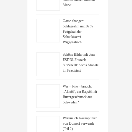
Markt
Game changer:
Schlagrahm mit 36 %
Fettgehalt der
Schaukäserei
Wiggensbach
Schöne Bilder mit dem
ESDDI-Fotozelt
50x50x50: Sechs Monate
im Praxistest
Wer – bitte – braucht
„Albaöl“, ein Rapsöl mit
Buttergeschmack aus
Schweden?
Warum ich Kakaopulver
von Domori verwende
(Teil 2)