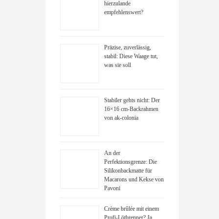
hierzulande
empfehlenswert?
Präzise, zuverlässig,
stabil: Diese Waage tut,
was sie soll
Stabiler gehts nicht: Der
16×16 cm-Backrahmen
von ak-colonia
An der
Perfektionsgrenze: Die
Silikonbackmatte für
Macarons und Kekse von
Pavoni
Crème brûlée mit einem
Profi-Lötbrenner? Ja,