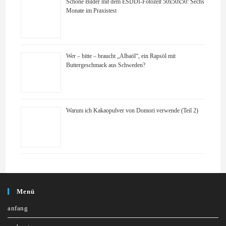
Schöne Bilder mit dem ESDDI-Fotozelt 50x50x50: Sechs
Monate im Praxistest
Wer – bitte – braucht „Albaöl“, ein Rapsöl mit
Buttergeschmack aus Schweden?
Warum ich Kakaopulver von Domori verwende (Teil 2)
Menü
anfang