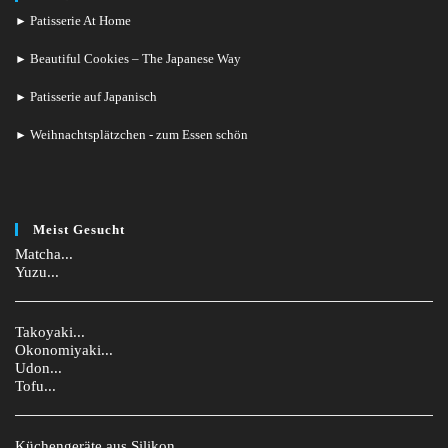
Patisserie At Home
►
Beautiful Cookies – The Japanese Way
►
Patisserie auf Japanisch
►
Weihnachtsplätzchen - zum Essen schön
►
Meist Gesucht
Matcha...
Yuzu...
Takoyaki...
Okonomiyaki...
Udon...
Tofu...
Küchengeräte aus Silikon...