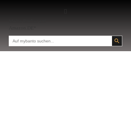
Meine Bücher auf
Amazon.DE*
SEARCH BUTTON
Search
for: