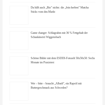
Da hilft auch „Bio” nichts: die „fein-herben” Matcha
Sticks vom dm-Markt
Game changer: Schlagrahm mit 36 % Fettgehalt der
Schaukäserei Wiggensbach
Schöne Bilder mit dem ESDDI-Fotozelt 50x50x50: Sechs
Monate im Praxistest
Wer – bitte – braucht „Albaöl“, ein Rapsöl mit
Buttergeschmack aus Schweden?