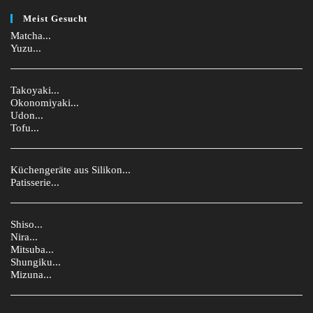
Meist Gesucht
Matcha...
Yuzu...
Takoyaki...
Okonomiyaki...
Udon...
Tofu...
Küchengeräte aus Silikon...
Patisserie...
Shiso...
Nira...
Mitsuba...
Shungiku...
Mizuna...